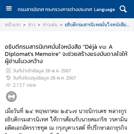
กรมสารนิเทศ กระทรวงการต่างประเทศ
Language
ห
หน้าแรก
ข่าว
ข่าวเด่น
อธิบดีกรมสารนิเทศมั่นใจหนังสือ "Déjà vu: A Diplomat's Memoire" จะช่วยสร้างแรงบันดาลใจให้ผู้อ่านในวงกว้าง
น้
า
แ
อธิบดีกรมสารนิเทศมั่นใจหนังสือ "Déjà vu: A
ร
Diplomat's Memoire" จะช่วยสร้างแรงบันดาลใจให้
ก
ผู้อ่านในวงกว้าง
เ
วันที่นำเข้าข้อมูล
28 พ.ค. 2567
กี่
วันที่ปรับปรุงข้อมูล
28 พ.ค. 2567
ย
2,157
view
ว
กั
บ
เมื่อวันที่ ๒๔ พฤษภาคม ๒๕๖๗ นายนิกรเดช พลางกูร
ก
ร
อธิบดีกรมสารนิเทศ ให้การต้อนรับนายคมกริช วรคามิน
ม
อดีตเอกอัครราชทูต ณ กรุงบูคาเรสต์ ที่ปรึกษาสภาธุรกิจ