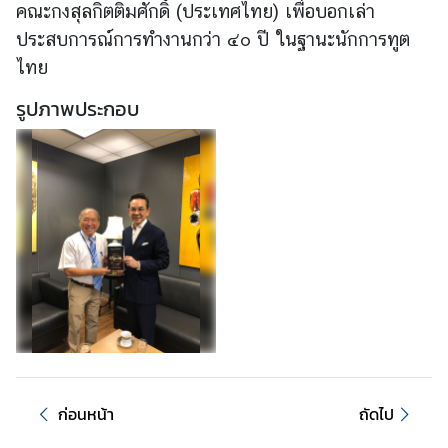
คณะกงสุลกิตติมศักดิ์ (ประเทศไทย) เพื่อบอกเล่า
อ
ป
ประสบการณ์การทำงานกว่า ๔๐ ปี ในฐานะนักการทูต
ร
ไทย
ะ
รูปภาพประกอบ
ช
า
สั
ม
พั
น
ธ์
ป
ร
ะ
ก
า
ก่อนหน้า
ถัดไป
ศ