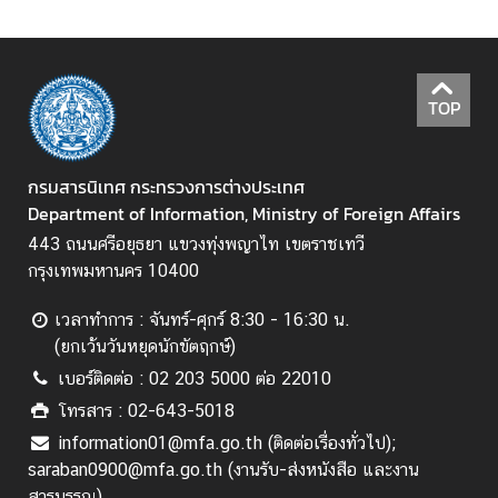
แ
ล
ะ
อื่
TOP
น
ๆ
กรมสารนิเทศ กระทรวงการต่างประเทศ
Department of Information, Ministry of Foreign Affairs
M
F
443 ถนนศรีอยุธยา แขวงทุ่งพญาไท เขตราชเทวี
A
กรุงเทพมหานคร 10400
M
เวลาทำการ : จันทร์-ศุกร์ 8:30 - 16:30 น.
e
(ยกเว้นวันหยุดนักขัตฤกษ์)
d
i
เบอร์ติดต่อ : 02 203 5000 ต่อ 22010
a
โทรสาร : 02-643-5018
O
information01@mfa.go.th (ติดต่อเรื่องทั่วไป);
n
saraban0900@mfa.go.th (งานรับ-ส่งหนังสือ และงาน
l
สารบรรณ)