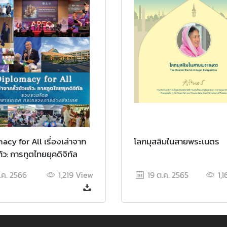
cy for All เรื่องเล่าจาก
โลกมุสลิมในสายพระเนตร
แก้ว: การทูตไทยยุคดิจิทัล
ี.ค. 2566
1,219
View
19 ต.ค. 2565
1,