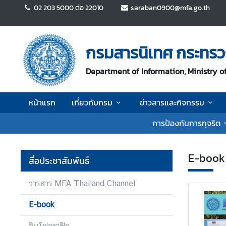
02 203 5000 ต่อ 22010
saraban0900@mfa.go.th
ห
น้
กรมสารนิเทศ กระทรว
า
แ
Department of Information, Ministry of
ร
ก
หน้าแรก
เกี่ยวกับกรม
ข่าวสารและกิจกรรม
เ
การป้องกันการทุจริต
กี่
ย
ว
E-book
สื่อประชาสัมพันธ์
กั
บ
วารสาร MFA Thailand Channel
ก
ร
E-book
ม
อินโฟกราฟิก