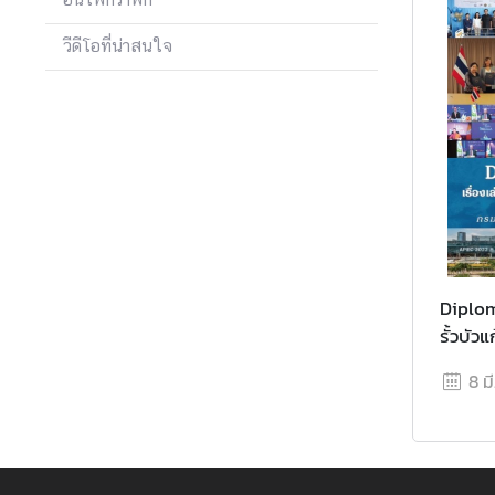
ข่
วีดีโอที่น่าสนใจ
า
ว
ส
า
ร
แ
ล
ะ
กิ
จ
Diploma
ก
รั้วบัว
ร
8 ม
ร
ม
สื่