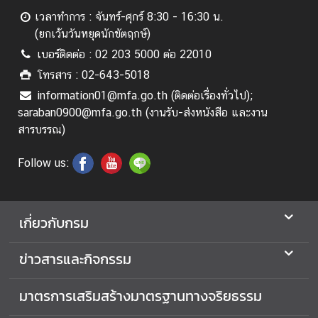
i
เวลาทำการ : จันทร์-ศุกร์ 8:30 - 16:30 น.
n
(ยกเว้นวันหยุดนักขัตฤกษ์)
e
เบอร์ติดต่อ : 02 203 5000 ต่อ 22010
S
e
โทรสาร : 02-643-5018
r
information01@mfa.go.th (ติดต่อเรื่องทั่วไป);
v
saraban0900@mfa.go.th (งานรับ-ส่งหนังสือ และงาน
i
สารบรรณ)
c
e
Follow us:
(
M
M
เกี่ยวกับกรม
O
S
ข่าวสารและกิจกรรม
)
ก
มาตรการเสริมสร้างมาตรฐานทางจริยธรรม
า