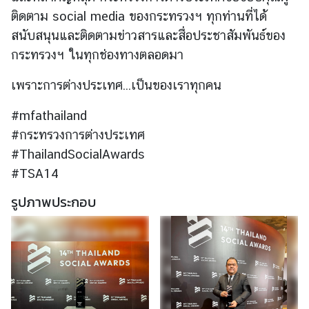
อ
ติดตาม social media ของกระทรวงฯ ทุกท่านที่ได้
ป
สนับสนุนและติดตามข่าวสารและสื่อประชาสัมพันธ์ของ
ร
กระทรวงฯ ในทุกช่องทางตลอดมา
ะ
ช
เพราะการต่างประเทศ...เป็นของเราทุกคน
า
สั
#mfathailand
ม
#กระทรวงการต่างประเทศ
พั
#ThailandSocialAwards
น
#TSA14
ธ์
รูปภาพประกอบ
ป
ร
ะ
ก
า
ศ