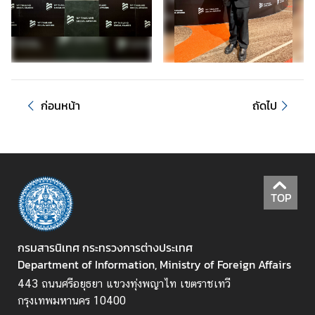
แ
ล
ะ
อื่
น
ๆ
ก่อนหน้า
ถัดไป
M
F
A
M
TOP
e
d
i
กรมสารนิเทศ กระทรวงการต่างประเทศ
a
Department of Information, Ministry of Foreign Affairs
O
443 ถนนศรีอยุธยา แขวงทุ่งพญาไท เขตราชเทวี
n
กรุงเทพมหานคร 10400
l