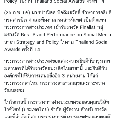
Policy ในงาน Thailand Social Awards ครั้งที่ 14
ข่
(25 ก.พ. 69) นายปาณิดล ปัจฉิมสวัสดิ์ รักษาการอธิบดี
า
กรมสารนิเทศ และทีมงานกรมสารนิเทศ เป็นตัวแทน
ว
กระทรวงการต่างประเทศ เข้ารับรางวัล Finalist กลุ่
ส
มรางวัล Best Brand Performance on Social Media
า
ร
สาขา Strategy and Policy ในงาน Thailand Social
แ
Awards ครั้งที่ 14
ล
ะ
กระทรวงการ​ต่างประเทศ​ขอแสดงความยินดีกับกรุงเทพ​
กิ
มหานครที่ได้รับรางวัลชนะเลิศในสาขานี้ และ​ยินดีกับ
จ
องค์กร​ที่ได้รับการเสนอชื่ออีก​ 3 หน่วยงาน​ ได้แก่​
ก
กระทรวงกลาโหม​ กระทรวงสาธารณสุข​และกระทรวง
ร
วัฒน​ธรรม
ร
ม
ในโอกาสนี้ กระทรวงการต่างประเทศขอขอบคุณบริษัท
ไวซ์ไซท์ (ประเทศไทย) จำกัด ผู้จัดงาน สำหรับรางวัล
สื่
และที่สำคัญที่สุด กระทรวงการต่างประเทศขอขอบคุณผู้