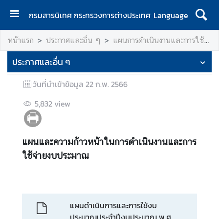
กรมสารนิเทศ กระทรวงการต่างประเทศ
Language
ห
หน้าแรก
ประกาศและอื่น ๆ
แผนการดำเนินงานและการใช้งบประมาณประจำปี
น้
า
ประกาศและอื่น ๆ
แ
ร
วันที่นำเข้าข้อมูล
22 ก.พ. 2566
ก
5,832
view
เ
กี่
ย
แผนและความก้าวหน้าในการดำเนินงานและการ
ว
ใช้จ่ายงบประมาณ
กั
บ
ก
ร
แผนดำเนินการและการใช้งบ
ม
ประมาณประจำปีงบประมาณ พ.ศ.