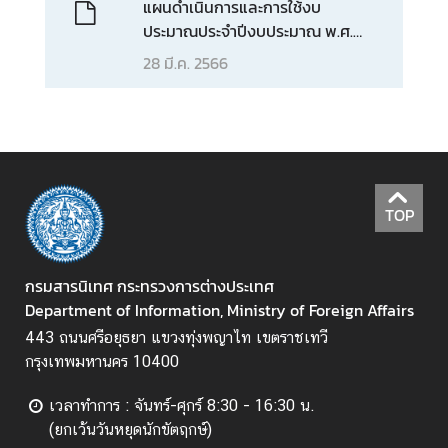
แผนดำเนินการและการใช้งบ
อ
ประมาณประจำปีงบประมาณ พ.ศ.
ป
2566
ร
28 มี.ค. 2566
ะ
ช
า
สั
ม
พั
TOP
น
ธ์
กรมสารนิเทศ กระทรวงการต่างประเทศ
Department of Information, Ministry of Foreign Affairs
ป
443 ถนนศรีอยุธยา แขวงทุ่งพญาไท เขตราชเทวี
ร
กรุงเทพมหานคร 10400
ะ
ก
เวลาทำการ : จันทร์-ศุกร์ 8:30 - 16:30 น.
า
(ยกเว้นวันหยุดนักขัตฤกษ์)
ศ