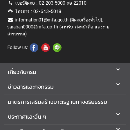
แ
เบอร์ติดต่อ : 02 203 5000 ต่อ 22010
ล
โทรสาร : 02-643-5018
ะ
information01@mfa.go.th (ติดต่อเรื่องทั่วไป);
อื่
saraban0900@mfa.go.th (งานรับ-ส่งหนังสือ และงาน
น
สารบรรณ)
ๆ
Follow us:
M
F
A
เกี่ยวกับกรม
M
e
ข่าวสารและกิจกรรม
d
i
มาตรการเสริมสร้างมาตรฐานทางจริยธรรม
a
O
ประกาศและอื่น ๆ
n
l