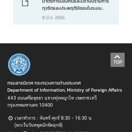
มาตรการป้องกันและปราบปรามการ
า
ทุจริตและประพฤติมิชอบในระบบ
ธ
ราชการ
8 มี.ค. 2566
า
ร
ณ
ะ
(
I
T
TOP
A
)
กรมสารนิเทศ กระทรวงการต่างประเทศ
Department of Information, Ministry of Foreign Affairs
443 ถนนศรีอยุธยา แขวงทุ่งพญาไท เขตราชเทวี
กรุงเทพมหานคร 10400
เวลาทำการ : จันทร์-ศุกร์ 8:30 - 16:30 น.
(ยกเว้นวันหยุดนักขัตฤกษ์)