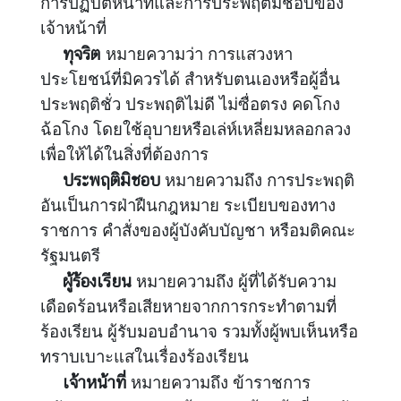
การปฏิบัติหน้าที่และการประพฤติมิชอบของ
เจ้าหน้าที่
ข่
า
ทุจริต
หมายความว่า การแสวงหา
ว
ประโยชน์ที่มิควรได้ สำหรับตนเองหรือผู้อื่น
ส
ประพฤติชั่ว ประพฤติไม่ดี ไม่ซื่อตรง คดโกง
า
ฉ้อโกง โดยใช้อุบายหรือเล่ห์เหลี่ยมหลอกลวง
ร
เพื่อให้ได้ในสิ่งที่ต้องการ
แ
ประพฤติมิชอบ
หมายความถึง การประพฤติ
ล
ะ
อันเป็นการฝ่าฝืนกฎหมาย ระเบียบของทาง
กิ
ราชการ คำสั่งของผู้บังคับบัญชา หรือมติคณะ
จ
รัฐมนตรี
ก
ผู้ร้องเรียน
หมายความถึง ผู้ที่ได้รับความ
ร
เดือดร้อนหรือเสียหายจากการกระทำตามที่
ร
ร้องเรียน ผู้รับมอบอำนาจ รวมทั้งผู้พบเห็นหรือ
ม
ทราบเบาะแสในเรื่องร้องเรียน
เจ้าหน้าที่
หมายความถึง ข้าราชการ
สื่