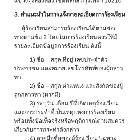
แขวงทุ่งสองห้อง เขตหลักสี่ กรุงเทพฯ 10210
ร
ส่
3. คำแนะนำในการแจ้งรายละเอียดการร้องเรียน
ง
เ
ผู้ร้องเรียนสามารถร้องเรียนได้ตามช่อง
ส
ทางตามข้อ 2 โดยในการร้องเรียนควรให้มี
ริ
รายละเอียดข้อมูลการร้องเรียน ดังนี้
ม
ค
1)
ชื่อ – สกุล ที่อยู่ เลขประจำตัว
ว
ประชาชน และหมายเลขโทรศัพท์ของผู้กล่าว
า
หา
ม
2) ชื่อ – สกุล ตำแหน่ง และสังกัดของผู้
โ
ป
ถูกกล่าวหา (หากมี)
ร่
3) ระบุวัน เดือน ปีที่เกิดเหตุร้องเรียน
ง
และการกระทำที่เป็นเหตุแห่งการร้องเรียน
ใ
พร้อมทั้งข้อเท็จจริงหรือพฤติการณ์ตามสมควร
ส
เกี่ยวกับการกระทำดังกล่าว
4) ลายมือชื่อของผู้ร้องเรียน (เฉพาะ