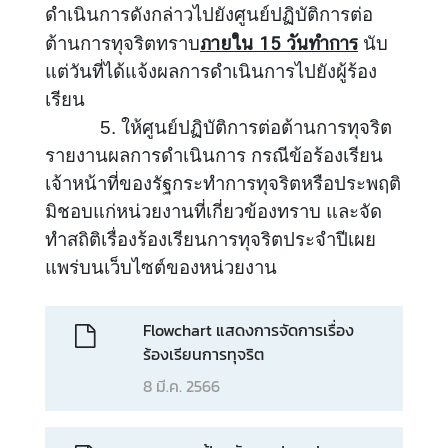
ด
ดำเนินการดังกล่าวไปยังศูนย์ปฏิบัติการต่อ
เ
ภายใน 15 วันทำการ
ต้านการทุจริตทราบ
นับ
ห็
แต่วันที่ได้แจ้งผลการดำเนินการไปยังผู้ร้อง
น
เรียน
ก
5. ให้ศูนย์ปฏิบัติการต่อต้านการทุจริต
า
รายงานผลการดำเนินการ กรณีข้อร้องเรียน
ร
เจ้าหน้าที่ของรัฐกระทำการทุจริตหรือประพฤติ
เ
มิชอบแก่หน่วยงานที่เกี่ยวข้องทราบ และจัด
ปิ
ทำสถิติเรื่องร้องเรียนการทุจริตประจำปีเผย
ด
เ
แพร่บนเว็บไซต์ของหน่วยงาน
ผ
ย
Flowchart แสดงการจัดการเรื่อง
ข้
ร้องเรียนการทุจริต
อ
8 มี.ค. 2566
มู
ล
ส