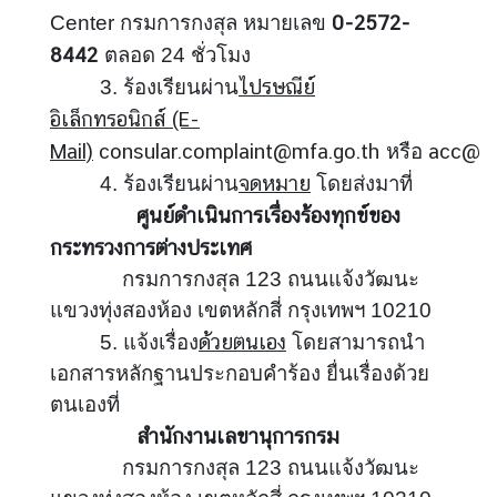
i
0-2572-
Center กรมการกงสุล หมายเลข
n
8442
ตลอด 24 ชั่วโมง
e
ไปรษณีย์
3. ร้องเรียนผ่าน
S
อิเล็กทรอนิกส์
(E-
e
r
Mail)
consular.complaint@mfa.go.th
acc@mf
หรือ
v
จดหมาย
4. ร้องเรียนผ่าน
โดยส่งมาที่
i
ศูนย์ดำเนินการเรื่องร้องทุกข์ของ
c
กระทรวงการต่างประเทศ
e
(
กรมการกงสุล 123 ถนนแจ้งวัฒนะ
M
แขวงทุ่งสองห้อง เขตหลักสี่ กรุงเทพฯ 10210
M
ด้วยตนเอง
5. แจ้งเรื่อง
โดยสามารถนำ
O
เอกสารหลักฐานประกอบคำร้อง ยื่นเรื่องด้วย
S
ตนเองที่
)
สำนักงานเลขานุการกรม
ก
กรมการกงสุล 123 ถนนแจ้งวัฒนะ
า