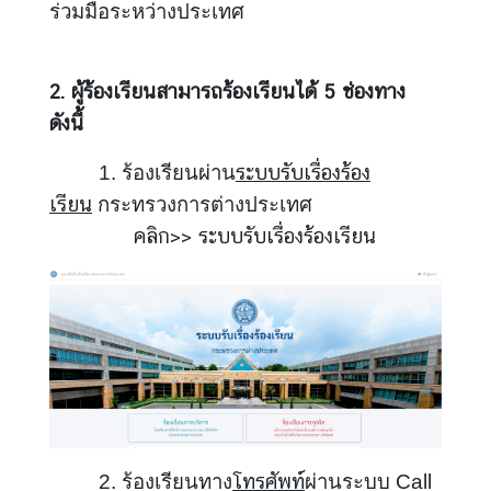
ร่วมมือระหว่างประเทศ
แ
ล
ะ
2. ผู้ร้องเรียนสามารถร้องเรียนได้ 5 ช่องทาง
อื่
น
ดังนี้
ๆ
ระบบรับเรื่องร้อง
1. ร้องเรียนผ่าน
เรียน
กระทรวงการต่างประเทศ
M
คลิก>> ระบบรับเรื่องร้องเรียน
F
A
M
e
d
i
a
O
n
l
โทรศัพท์
2. ร้องเรียนทาง
ผ่านระบบ Call