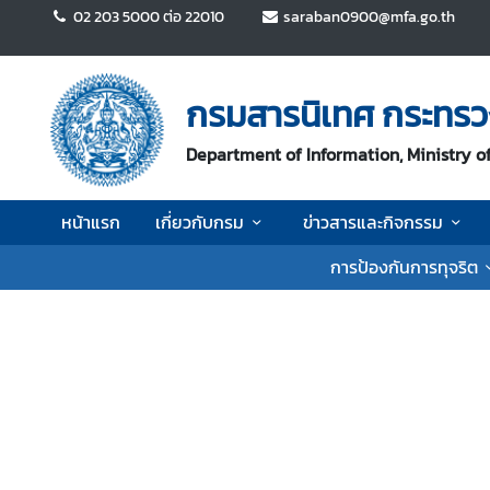
02 203 5000 ต่อ 22010
saraban0900@mfa.go.th
ห
น้
กรมสารนิเทศ กระทรว
า
แ
Department of Information, Ministry of
ร
ก
หน้าแรก
เกี่ยวกับกรม
ข่าวสารและกิจกรรม
เ
การป้องกันการทุจริต
กี่
ย
ว
กั
บ
ก
ร
ม