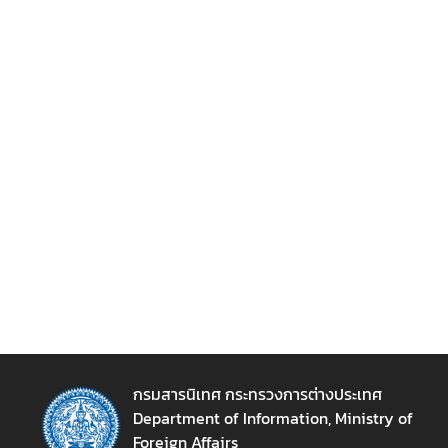
ข่
า
ว
ส
า
ร
แ
ล
ะ
กิ
จ
ก
ร
ร
ม
กรมสารนิเทศ กระทรวงการต่างประเทศ
Department of Information, Ministry of
สื่
Foreign Affairs