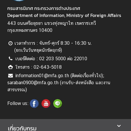
อ
กรมสารนิเทศ กระทรวงการต่างประเทศ
ป
Department of Information, Ministry of Foreign Affairs
ร
443 ถนนศรีอยุธยา แขวงทุ่งพญาไท เขตราชเทวี
ะ
กรุงเทพมหานคร 10400
ช
า
เวลาทำการ : จันทร์-ศุกร์ 8:30 - 16:30 น.
สั
(ยกเว้นวันหยุดนักขัตฤกษ์)
ม
เบอร์ติดต่อ : 02 203 5000 ต่อ 22010
พั
น
โทรสาร : 02-643-5018
ธ์
information01@mfa.go.th (ติดต่อเรื่องทั่วไป);
saraban0900@mfa.go.th (งานรับ-ส่งหนังสือ และงาน
สารบรรณ)
ป
ร
Follow us:
ะ
ก
า
เกี่ยวกับกรม
ศ