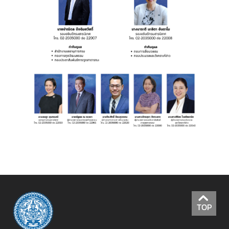
ข่
า
ว
ส
า
ร
แ
ล
ะ
กิ
จ
ก
ร
ร
ม
TOP
สื่