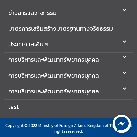
แ
ล
ข่าวสารและกิจกรรม
ะ
อื่
มาตรการเสริมสร้างมาตรฐานทางจริยธรรม
น
ๆ
ประกาศและอื่น ๆ
การบริหารและพัฒนาทรัพยากรบุคคล
M
F
การบริหารและพัฒนาทรัพยากรบุคคล
A
M
e
การบริหารและพัฒนาทรัพยากรบุคคล
d
i
test
a
O
n
Copyright © 2022 Ministry of Foreign Affairs, Kingdom of Thailand. All
rights reserved.
l