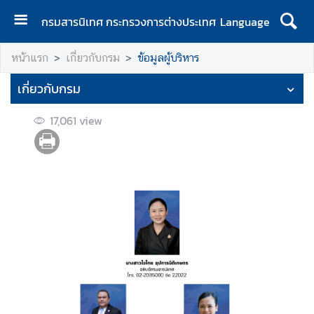
กรมสารนิเทศ กระทรวงการต่างประเทศ
Language
ห
หน้าแรก
เกี่ยวกับกรม
ข้อมูลผู้บริหาร
น้
า
เกี่ยวกับกรม
แ
ร
17,061
view
ก
เ
กี่
ย
ว
กั
บ
ก
ร
ม