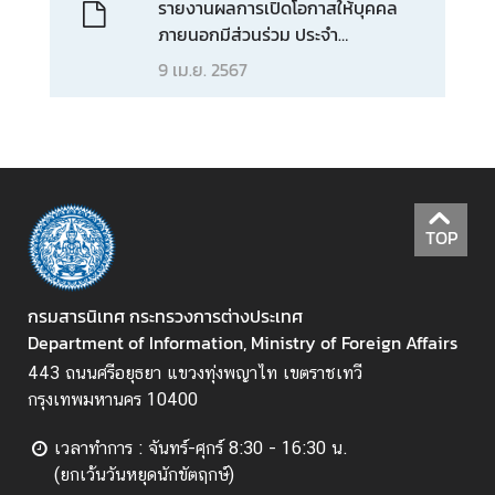
รายงานผลการเปิดโอกาสให้บุคคล
อ
ภายนอกมีส่วนร่วม ประจำ
ป
ปีงบประมาณ พ.ศ. 2566
ร
9 เม.ย. 2567
ะ
ช
า
สั
ม
พั
TOP
น
ธ์
กรมสารนิเทศ กระทรวงการต่างประเทศ
Department of Information, Ministry of Foreign Affairs
ป
443 ถนนศรีอยุธยา แขวงทุ่งพญาไท เขตราชเทวี
ร
กรุงเทพมหานคร 10400
ะ
ก
เวลาทำการ : จันทร์-ศุกร์ 8:30 - 16:30 น.
า
(ยกเว้นวันหยุดนักขัตฤกษ์)
ศ