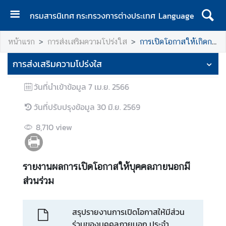
กรมสารนิเทศ กระทรวงการต่างประเทศ
Language
ห
หน้าแรก
การส่งเสริมความโปร่งใส
การเปิดโอกาสให้เกิดการมีส่วนร่วม
น้
า
การส่งเสริมความโปร่งใส
แ
ร
วันที่นำเข้าข้อมูล
7 เม.ย. 2566
ก
วันที่ปรับปรุงข้อมูล
30 มิ.ย. 2569
เ
กี่
8,710
view
ย
ว
กั
รายงานผลการเปิดโอกาสให้บุคคลภายนอกมี
บ
ส่วนร่วม
ก
ร
สรุปรายงานการเปิดโอกาสให้มีส่วน
ม
ร่วมของบุคคลภายนอก ประจำ