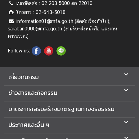
แ
เบอร์ติดต่อ : 02 203 5000 ต่อ 22010
ล
โทรสาร : 02-643-5018
ะ
information01@mfa.go.th (ติดต่อเรื่องทั่วไป);
อื่
saraban0900@mfa.go.th (งานรับ-ส่งหนังสือ และงาน
น
สารบรรณ)
ๆ
Follow us:
M
F
A
เกี่ยวกับกรม
M
e
ข่าวสารและกิจกรรม
d
i
มาตรการเสริมสร้างมาตรฐานทางจริยธรรม
a
O
ประกาศและอื่น ๆ
n
l