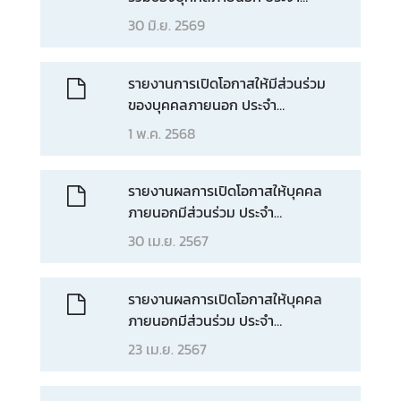
ปีงบประมาณ 2569
30 มิ.ย. 2569
ข่
า
ว
รายงานการเปิดโอกาสให้มีส่วนร่วม
ส
ของบุคคลภายนอก ประจำ
า
ปีงบประมาณ 2568
1 พ.ค. 2568
ร
แ
ล
รายงานผลการเปิดโอกาสให้บุคคล
ะ
ภายนอกมีส่วนร่วม ประจำ
กิ
ปีงบประมาณ พ.ศ. 2567 “Little
30 เม.ย. 2567
จ
Chefs, Big Hearts – เชฟตัวน้อย
ก
หัวใจใหญ่ เปิดโลกเชฟ”
ร
รายงานผลการเปิดโอกาสให้บุคคล
ร
ภายนอกมีส่วนร่วม ประจำ
ม
ปีงบประมาณ พ.ศ. 2567 "พิธีมอบ
23 เม.ย. 2567
รางวัลการทูตสาธารณะ"
สื่