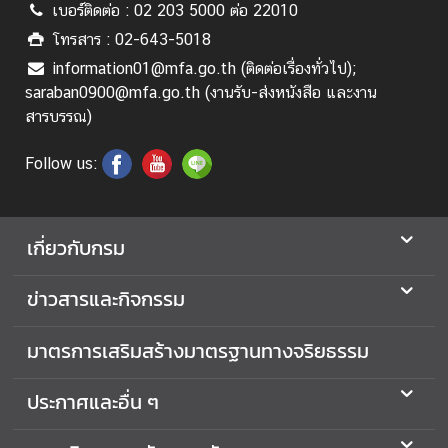
แ
เบอร์ติดต่อ : 02 203 5000 ต่อ 22010
ล
โทรสาร : 02-643-5018
ะ
information01@mfa.go.th (ติดต่อเรื่องทั่วไป);
อื่
saraban0900@mfa.go.th (งานรับ-ส่งหนังสือ และงาน
น
สารบรรณ)
ๆ
Follow us:
M
F
A
เกี่ยวกับกรม
M
e
ข่าวสารและกิจกรรม
d
i
มาตรการเสริมสร้างมาตรฐานทางจริยธรรม
a
O
ประกาศและอื่น ๆ
n
l