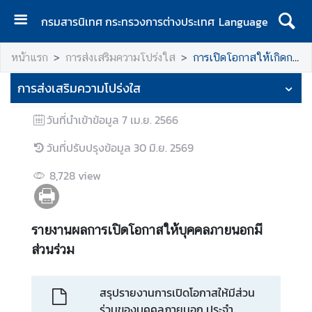
กรมสารนิเทศ กระทรวงการต่างประเทศ
Language
ห
หน้าแรก
การส่งเสริมความโปร่งใส
การเปิดโอกาสให้เกิดการมีส่วนร่วม
น้
า
การส่งเสริมความโปร่งใส
แ
ร
วันที่นำเข้าข้อมูล
7 เม.ย. 2566
ก
วันที่ปรับปรุงข้อมูล
30 มิ.ย. 2569
เ
กี่
8,728
view
ย
ว
กั
รายงานผลการเปิดโอกาสให้บุคคลภายนอกมี
บ
ส่วนร่วม
ก
ร
สรุปรายงานการเปิดโอกาสให้มีส่วน
ม
ร่วมของบุคคลภายนอก ประจำ