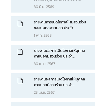
ปีงบประมาณ 2569
30 มิ.ย. 2569
ข่
า
ว
รายงานการเปิดโอกาสให้มีส่วนร่วม
ส
ของบุคคลภายนอก ประจำ
า
ปีงบประมาณ 2568
1 พ.ค. 2568
ร
แ
ล
รายงานผลการเปิดโอกาสให้บุคคล
ะ
ภายนอกมีส่วนร่วม ประจำ
กิ
ปีงบประมาณ พ.ศ. 2567 “Little
30 เม.ย. 2567
จ
Chefs, Big Hearts – เชฟตัวน้อย
ก
หัวใจใหญ่ เปิดโลกเชฟ”
ร
รายงานผลการเปิดโอกาสให้บุคคล
ร
ภายนอกมีส่วนร่วม ประจำ
ม
ปีงบประมาณ พ.ศ. 2567 "พิธีมอบ
23 เม.ย. 2567
รางวัลการทูตสาธารณะ"
สื่