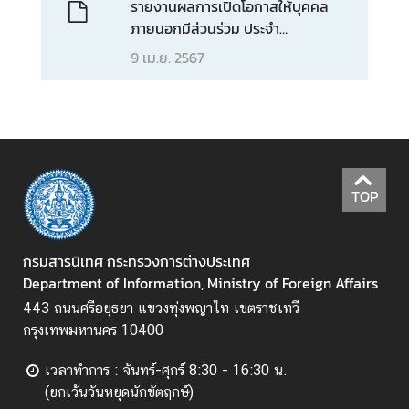
รายงานผลการเปิดโอกาสให้บุคคล
อ
ภายนอกมีส่วนร่วม ประจำ
ป
ปีงบประมาณ พ.ศ. 2566
ร
9 เม.ย. 2567
ะ
ช
า
สั
ม
พั
TOP
น
ธ์
กรมสารนิเทศ กระทรวงการต่างประเทศ
Department of Information, Ministry of Foreign Affairs
ป
443 ถนนศรีอยุธยา แขวงทุ่งพญาไท เขตราชเทวี
ร
กรุงเทพมหานคร 10400
ะ
ก
เวลาทำการ : จันทร์-ศุกร์ 8:30 - 16:30 น.
า
(ยกเว้นวันหยุดนักขัตฤกษ์)
ศ