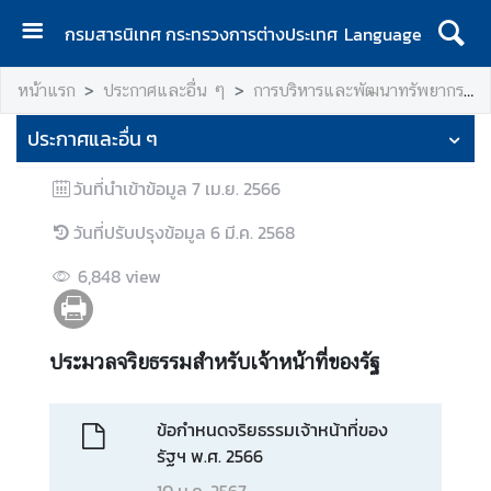
กรมสารนิเทศ กระทรวงการต่างประเทศ
Language
ห
หน้าแรก
ประกาศและอื่น ๆ
การบริหารและพัฒนาทรัพยากรบุคคล
น้
า
ประกาศและอื่น ๆ
แ
ร
วันที่นำเข้าข้อมูล
7 เม.ย. 2566
ก
วันที่ปรับปรุงข้อมูล
6 มี.ค. 2568
เ
กี่
6,848
view
ย
ว
กั
ประมวลจริยธรรมสำหรับเจ้าหน้าที่ของรัฐ
บ
ก
ข้อกำหนดจริยธรรมเจ้าหน้าที่ของ
ร
รัฐฯ พ.ศ. 2566
ม
10 ม.ค. 2567