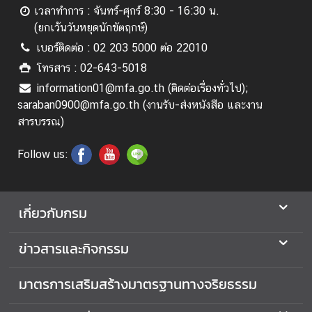
อ
เวลาทำการ : จันทร์-ศุกร์ 8:30 - 16:30 น.
ป
(ยกเว้นวันหยุดนักขัตฤกษ์)
ร
เบอร์ติดต่อ : 02 203 5000 ต่อ 22010
ะ
โทรสาร : 02-643-5018
ช
information01@mfa.go.th (ติดต่อเรื่องทั่วไป);
า
saraban0900@mfa.go.th (งานรับ-ส่งหนังสือ และงาน
สั
สารบรรณ)
ม
พั
Follow us:
น
ธ์
เกี่ยวกับกรม
ป
ร
ข่าวสารและกิจกรรม
ะ
ก
มาตรการเสริมสร้างมาตรฐานทางจริยธรรม
า
ศ