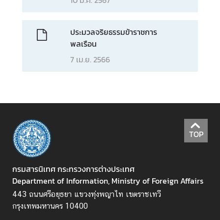
ข่
า
ประมวลจริยธรรมข้าราชการ
ว
พลเรือน
ส
7 เม.ย. 2566
า
ร
แ
ล
ะ
กิ
TOP
จ
ก
ร
กรมสารนิเทศ กระทรวงการต่างประเทศ
ร
Department of Information, Ministry of Foreign Affairs
ม
443 ถนนศรีอยุธยา แขวงทุ่งพญาไท เขตราชเทวี
กรุงเทพมหานคร 10400
สื่