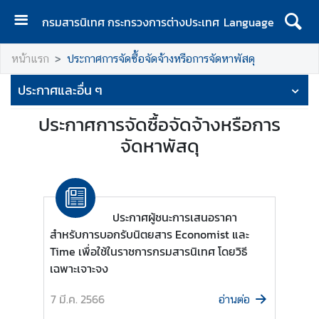
กรมสารนิเทศ กระทรวงการต่างประเทศ
Language
ห
หน้าแรก
ประกาศการจัดซื้อจัดจ้างหรือการจัดหาพัสดุ
น้
า
ประกาศและอื่น ๆ
แ
ร
ประกาศการจัดซื้อจัดจ้างหรือการ
ก
จัดหาพัสดุ
เ
กี่
ย
ว
ประกาศผู้ชนะการเสนอราคา
กั
สำหรับการบอกรับนิตยสาร Economist และ
บ
Time เพื่อใช้ในราชการกรมสารนิเทศ โดยวิธี
ก
เฉพาะเจาะจง
ร
ม
7 มี.ค. 2566
อ่านต่อ