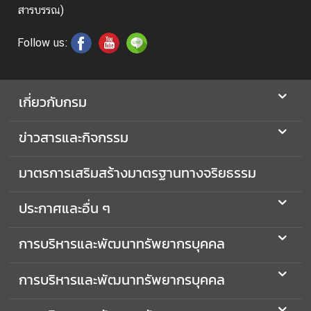
อ
สารบรรณ)
ป
ร
Follow us:
ะ
ช
า
เกี่ยวกับกรม
สั
ม
ข่าวสารและกิจกรรม
พั
น
มาตรการเสริมสร้างมาตรฐานทางจริยธรรม
ธ์
ประกาศและอื่น ๆ
ป
ร
การบริหารและพัฒนาทรัพยากรบุคคล
ะ
ก
การบริหารและพัฒนาทรัพยากรบุคคล
า
ศ