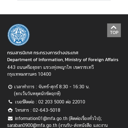
ข่
า
ว
ส
TOP
า
ร
แ
กรมสารนิเทศ กระทรวงการต่างประเทศ
ล
Department of Information, Ministry of Foreign Affairs
ะ
443 ถนนศรีอยุธยา แขวงทุ่งพญาไท เขตราชเทวี
กิ
กรุงเทพมหานคร 10400
จ
ก
เวลาทำการ : จันทร์-ศุกร์ 8:30 - 16:30 น.
ร
(ยกเว้นวันหยุดนักขัตฤกษ์)
ร
เบอร์ติดต่อ : 02 203 5000 ต่อ 22010
ม
โทรสาร : 02-643-5018
information01@mfa.go.th (ติดต่อเรื่องทั่วไป);
สื่
saraban0900@mfa.go.th (งานรับ-ส่งหนังสือ และงาน