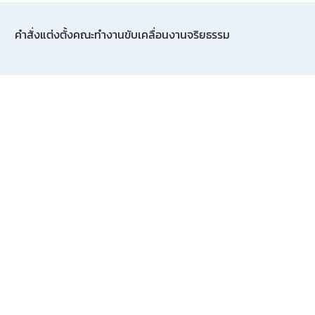
คำสั่งแต่งตั้งคณะทำงานขับเคลื่อนงานจริยธรรม