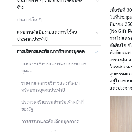
ประกาศต่าง ๆ เกี่ยวกับการจัดซื้อจัด
จ้าง
ข่
เมื่อวันที
า
ในที่ประชุม
ประกาศอื่น ๆ
ว
มีนาคม 256
ส
(
No Gift P
แผนการดำเนินงานและการใช้งบ
า
การไม่แสวงห
ประมาณประจำปี
ร
ตัดสินใจ อั
การบริหารและพัฒนาทรัพยากรบุคคล
แ
สังกัดกรมส
ล
การกงสุล แ
แผนการบริหารและพัฒนาทรัพยากร
ะ
ในหลักคุณธ
บุคคล
กิ
คุณธรรมและ
จ
อยู่ในกรอบแ
รายงานผลการบริหารและพัฒนา
ก
และประชา
ทรัพยากรบุคคลประจำปี
ร
ร
ประมวลจริยธรรมสำหรับเจ้าหน้าที่
ม
ของรัฐ
การสรรหาและคัดเลือกบุคลากร
สื่