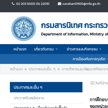
02 203 5000 ต่อ 22010
saraban0900@mfa.go.th
ห
น้
กรมสารนิเทศ กระทรว
า
แ
Department of Information, Ministry of
ร
ก
หน้าแรก
เกี่ยวกับกรม
ข่าวสารและกิจกรรม
เ
การป้องกันการทุจริต
กี่
ย
หน้าแรก
ประกาศและอื่น ๆ
การบริหารและพัฒนาทรัพยากร
ว
กั
วันที่นำเ
บ
ประกาศและอื่น ๆ
ก
ร
ประกาศรับสมัครงาน
การฝึกอบร
ม
ของหน่วย