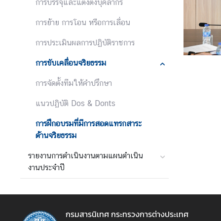
การบรรจุและแต่งตั้งบุคลากร
อ
ป
การย้าย การโอน หรือการเลื่อน
ร
ะ
การประเมินผลการปฏิบัติราชการ
ช
การขับเคลื่อนจริยธรรม
า
สั
การจัดตั้งทีมให้คำปรึกษา
ม
พั
แนวปฏิบัติ Dos & Donts
น
ธ์
การฝึกอบรมที่มีการสอดแทรกสาระ
ด้านจริยธรรม
ป
รายงานการดำเนินงานตามแผนดำเนิน
ร
งานประจำปี
ะ
ก
า
กรมสารนิเทศ กระทรวงการต่างประเทศ
ศ