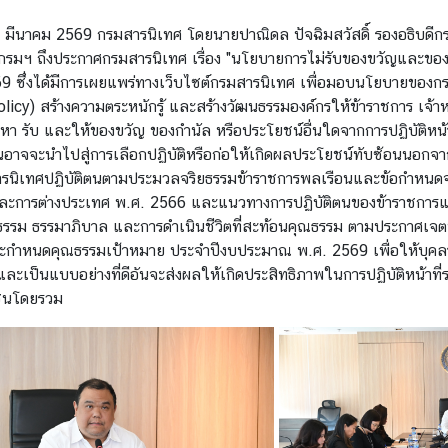
่ 30 มีนาคม 2569 กรมสารนิเทศ โดยนายปาณิดล ปัจฉิมสวัสดิ์ รองอธิบด
กรมฯ ถึงประกาศกรมสารนิเทศ เรื่อง "นโยบายการไม่รับของขวัญและของกำ
9 ซึ่งได้มีการเผยแพร่ทางเว็บไซต์กรมสารนิเทศ เพื่อมอบนโยบายของกรมฯ
olicy)
สร้างความตระหนักรู้ และสร้างวัฒนธรรมองค์กรให้ข้าราชการ เจ้าห
า รับ และให้ของขวัญ ของกำนัล หรือประโยชน์อื่นใดจากการปฏิบัติหน้าที
นอาจจะนำไปสู่การเลือกปฏิบัติหรือก่อให้เกิดผลประโยชน์ทับซ้อนนอกจากน
ารนิเทศปฏิบัติตนตามประมวลจริยธรรมข้าราชการพลเรือนและข้อกำหนดจริยธ
ละการต่างประเทศ พ.ศ. 2566 และแนวทางการปฏิบัติตนของข้าราชการและเจ
รรม ธรรมาภิบาล และการดำเนินชีวิตที่สะท้อนคุณธรรม ตามประกาศเจตน
กำหนดคุณธรรมเป้าหมาย ประจำปีงบประมาณ พ.ศ. 2569 เพื่อให้บุคลาก
ละเป็นแบบอย่างที่ดีอันจะส่งผลให้เกิดประสิทธิภาพในการปฏิบัติหน้าที
ชนโดยรวม