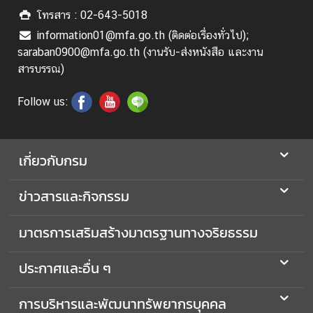
อ
โทรสาร : 02-643-5018
ป
information01@mfa.go.th (ติดต่อเรื่องทั่วไป);
ร
saraban0900@mfa.go.th (งานรับ-ส่งหนังสือ และงาน
ะ
สารบรรณ)
ช
า
Follow us:
สั
ม
พั
เกี่ยวกับกรม
น
ธ์
ข่าวสารและกิจกรรม
ป
มาตรการเสริมสร้างมาตรฐานทางจริยธรรม
ร
ะ
ประกาศและอื่น ๆ
ก
า
การบริหารและพัฒนาทรัพยากรบุคคล
ศ