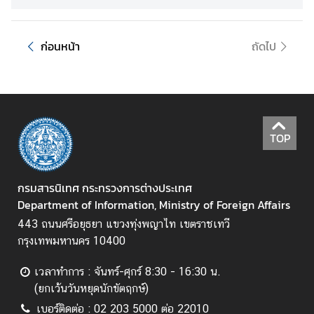
ข่
า
ก่อนหน้า
ถัดไป
ว
ส
า
ร
แ
TOP
ล
ะ
กิ
กรมสารนิเทศ กระทรวงการต่างประเทศ
จ
Department of Information, Ministry of Foreign Affairs
ก
443 ถนนศรีอยุธยา แขวงทุ่งพญาไท เขตราชเทวี
ร
กรุงเทพมหานคร 10400
ร
ม
เวลาทำการ : จันทร์-ศุกร์ 8:30 - 16:30 น.
(ยกเว้นวันหยุดนักขัตฤกษ์)
สื่
เบอร์ติดต่อ : 02 203 5000 ต่อ 22010