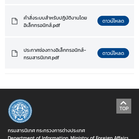
ข่
คำสั่งระบบสำหรับปฏิบัติงานโดย
า
ดาวน์โหลด
อิเล็กทรอนิกส์.pdf
ว
ส
า
ร
ประกาศช่องทางอิเล็กทรอนิกส์-
ดาวน์โหลด
แ
กรมสารนิเทศ.pdf
ล
ะ
กิ
จ
ก
ร
ร
TOP
ม
กรมสารนิเทศ กระทรวงการต่างประเทศ
สื่
Department of Information, Ministry of Foreign Affairs