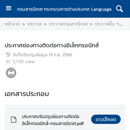
กรมสารนิเทศ กระทรวงการต่างประเทศ
Language
ห
หน้าแรก
ประกาศ
ประกาศกรมสารนิเทศ
ประกาศอื่น ๆ
ป
น้
า
แ
ประกาศช่องทางติดต่อทางอิเล็กทรอนิกส์
ร
วันที่ปรับปรุงข้อมูล
ก
13 ก.ย. 2566
5,195
view
เ
กี่
ย
ว
เอกสารประกอบ
กั
บ
ก
ร
ประกาศปรับปรุงช่องทางติดต่อ
ดาวน์โหลด
ม
อิเล็กทรอนิกส์-กรมสารนิเทศ.pdf