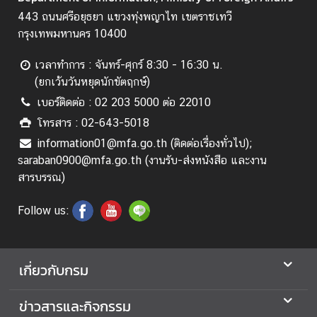
อ
443 ถนนศรีอยุธยา แขวงทุ่งพญาไท เขตราชเทวี
ป
กรุงเทพมหานคร 10400
ร
ะ
เวลาทำการ : จันทร์-ศุกร์ 8:30 - 16:30 น.
ช
(ยกเว้นวันหยุดนักขัตฤกษ์)
า
เบอร์ติดต่อ : 02 203 5000 ต่อ 22010
สั
โทรสาร : 02-643-5018
ม
พั
information01@mfa.go.th (ติดต่อเรื่องทั่วไป);
น
saraban0900@mfa.go.th (งานรับ-ส่งหนังสือ และงาน
ธ์
สารบรรณ)
Follow us:
ป
ร
ะ
เกี่ยวกับกรม
ก
า
ข่าวสารและกิจกรรม
ศ