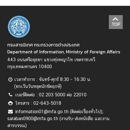
ข่
า
TOP
ว
ส
า
กรมสารนิเทศ กระทรวงการต่างประเทศ
ร
Department of Information, Ministry of Foreign Affairs
แ
ล
443 ถนนศรีอยุธยา แขวงทุ่งพญาไท เขตราชเทวี
ะ
กรุงเทพมหานคร 10400
กิ
จ
เวลาทำการ : จันทร์-ศุกร์ 8:30 - 16:30 น.
ก
(ยกเว้นวันหยุดนักขัตฤกษ์)
ร
เบอร์ติดต่อ : 02 203 5000 ต่อ 22010
ร
โทรสาร : 02-643-5018
ม
information01@mfa.go.th (ติดต่อเรื่องทั่วไป);
saraban0900@mfa.go.th (งานรับ-ส่งหนังสือ และงาน
สารบรรณ)
สื่