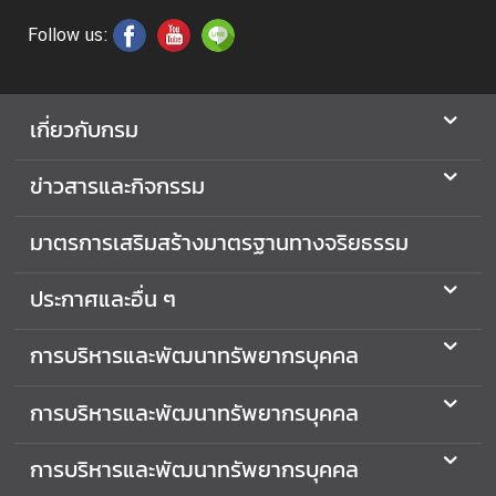
อ
Follow us:
ป
ร
ะ
ช
เกี่ยวกับกรม
า
สั
ข่าวสารและกิจกรรม
ม
พั
มาตรการเสริมสร้างมาตรฐานทางจริยธรรม
น
ธ์
ประกาศและอื่น ๆ
ป
การบริหารและพัฒนาทรัพยากรบุคคล
ร
ะ
การบริหารและพัฒนาทรัพยากรบุคคล
ก
า
การบริหารและพัฒนาทรัพยากรบุคคล
ศ