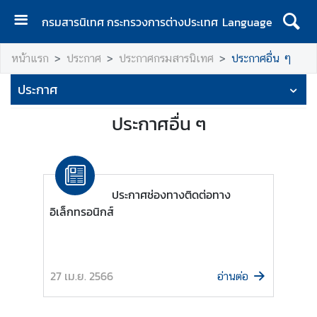
กรมสารนิเทศ กระทรวงการต่างประเทศ
Language
ห
หน้าแรก
ประกาศ
ประกาศกรมสารนิเทศ
ประกาศอื่น ๆ
น้
า
ประกาศ
แ
ร
ประกาศอื่น ๆ
ก
เ
กี่
ประกาศช่องทางติดต่อทาง
ย
อิเล็กทรอนิกส์
ว
กั
บ
ก
27 เม.ย. 2566
อ่านต่อ
ร
ม