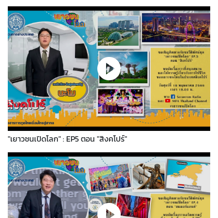
อ
ป
ร
ะ
ช
า
สั
ม
พั
น
ธ์
"เยาวชนเปิดโลก" : EP5 ตอน "สิงคโปร์"
ป
ร
ะ
ก
า
ศ