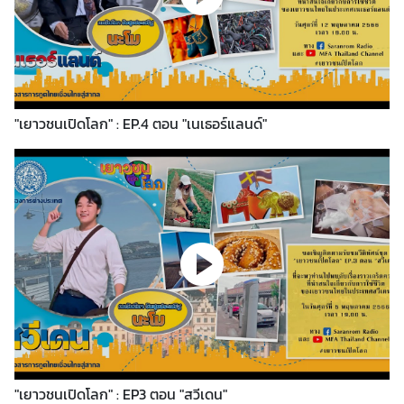
แ
ล
ะ
อื่
น
ๆ
"เยาวชนเปิดโลก" : EP.4 ตอน "เนเธอร์แลนด์"
M
F
A
M
e
d
i
a
O
n
l
"เยาวชนเปิดโลก" : EP3 ตอน "สวีเดน"