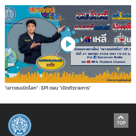
i
n
e
S
e
r
v
i
c
e
(
M
"เยาวชนเปิดโลก" : EP1 ตอน "เปิดตัวรายการ"
M
O
S
)
TOP
ก
า