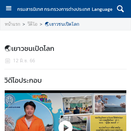
กรมสารนิเทศ กระทรวงการต่างประเทศ
Language
ห
หน้าแรก
วีดีโอ
🌏เยาวชนเปิดโลก
น้
า
แ
🌏เยาวชนเปิดโลก
ร
ก
12 มิ.ย. 66
เ
กี่
วิดีโอประกอบ
ย
ว
กั
บ
ก
ร
ม