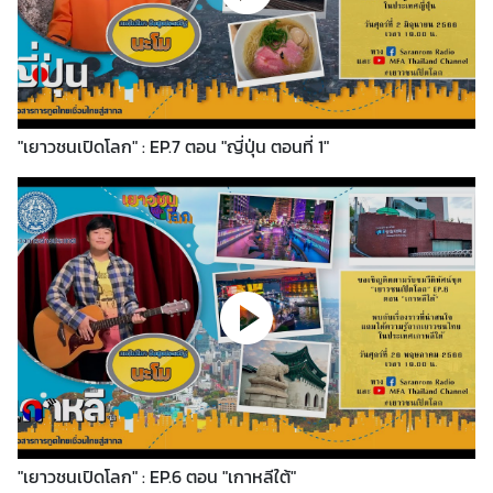
ข่
า
ว
ส
า
"เยาวชนเปิดโลก" : EP.7 ตอน "ญี่ปุ่น ตอนที่ 1"
ร
แ
ล
ะ
กิ
จ
ก
ร
ร
ม
"เยาวชนเปิดโลก" : EP.6 ตอน "เกาหลีใต้"
สื่