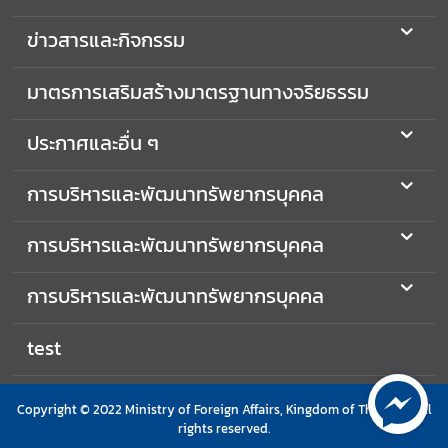
ก
า
ข่าวสารและกิจกรรม
ร
ป้
มาตรการเสริมสร้างมาตรฐานทางจริยธรรม
อ
ง
ประกาศและอื่น ๆ
กั
น
การบริหารและพัฒนาทรัพยากรบุคคล
ก
า
การบริหารและพัฒนาทรัพยากรบุคคล
ร
ทุ
การบริหารและพัฒนาทรัพยากรบุคคล
จ
ริ
test
ต
Copyright © 2022 Ministry of Foreign Affairs, Kingdom of Thailand. All
ศู
rights reserved.
น