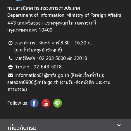
ร
กรมสารนิเทศ กระทรวงการต่างประเทศ
ส่
Department of Information, Ministry of Foreign Affairs
ง
443 ถนนศรีอยุธยา แขวงทุ่งพญาไท เขตราชเทวี
เ
กรุงเทพมหานคร 10400
ส
ริ
เวลาทำการ : จันทร์-ศุกร์ 8:30 - 16:30 น.
ม
(ยกเว้นวันหยุดนักขัตฤกษ์)
ค
เบอร์ติดต่อ : 02 203 5000 ต่อ 22010
ว
า
โทรสาร : 02-643-5018
ม
information01@mfa.go.th (ติดต่อเรื่องทั่วไป);
โ
saraban0900@mfa.go.th (งานรับ-ส่งหนังสือ และงาน
ป
สารบรรณ)
ร่
ง
Follow us:
ใ
ส
เกี่ยวกับกรม