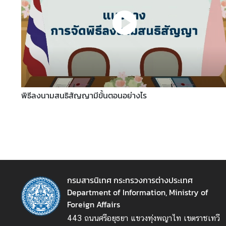
อ
ป
ร
ะ
ช
า
สั
ม
พิธีลงนามสนธิสัญญามีขั้นตอนอย่างไร
พั
น
ธ์
ป
ร
กรมสารนิเทศ กระทรวงการต่างประเทศ
ะ
Department of Information, Ministry of
ก
Foreign Affairs
า
443 ถนนศรีอยุธยา แขวงทุ่งพญาไท เขตราชเทวี
ศ