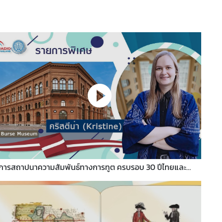
การสถาปนาความสัมพันธ์ทางการทูต ครบรอบ 30 ปีไทยและ
สวั
ลัตเวีย