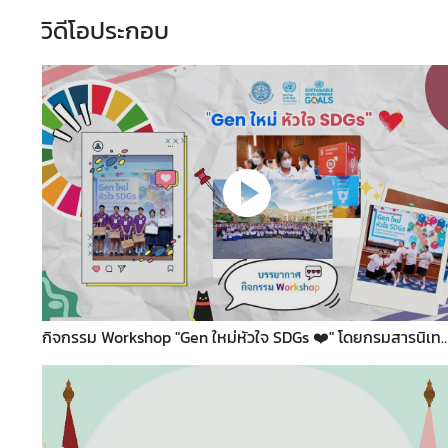
วิดีโอประกอบ
ข่
า
ว
ส
า
ร
แ
ล
ะ
กิ
จ
ก
ร
กิจกรรม Workshop "Gen ใหม่หัวใจ SDGs ❤️" โดยกรมสารนิเท
ร
กระทรวงการต่างประเทศ
ม
สื่