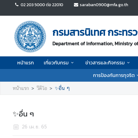
02 203 5000 ต่อ 22010
saraban0900@mfa.go.th
ห
น้
กรมสารนิเทศ กระทรว
า
แ
Department of Information, Ministry of
ร
ก
หน้าแรก
เกี่ยวกับกรม
ข่าวสารและกิจกรรม
เ
การป้องกันการทุจริต
กี่
ย
หน้าแรก
วีดีโอ
✨อื่น ๆ
ว
กั
บ
✨อื่น ๆ
ก
ร
26 เม.ย. 65
ม