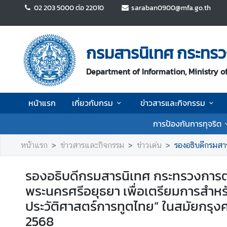
02 203 5000 ต่อ 22010
saraban0900@mfa.go.th
ห
น้
กรมสารนิเทศ กระทรว
า
แ
Department of Information, Ministry of
ร
ก
หน้าแรก
เกี่ยวกับกรม
ข่าวสารและกิจกรรม
เ
การป้องกันการทุจริต
กี่
ย
หน้าแรก
ข่าวสารและกิจกรรม
ข่าวเด่น
รองอธิบดีกรมสารนิเทศ กระทรวงการต่าง
ว
กั
รองอธิบดีกรมสารนิเทศ กระทรวงการต่า
บ
พระนครศรีอยุธยา เพื่อเตรียมการสำหร
ก
ร
ประวัติศาสตร์การทูตไทย” ในสมัยกรุ
ม
2568