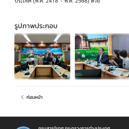
ประเทศ (พ.ศ. 2418 - พ.ศ. 2568) ด้วย
อ
ป
ร
รูปภาพประกอบ
ะ
ช
า
สั
ม
พั
น
ธ์
ป
ก่อนหน้า
ร
ะ
ก
า
ศ
กรมสารนิเทศ กระทรวงการต่างประเทศ