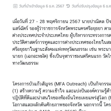
วันที่นำเข้าข้อมูล
6 ธ.ค. 2567
วันที่ปรับปรุงข้อมูล
6 ธ.
ข่
า
ว
เมื่อวันที่ 27 - 28 พฤศจิกายน 2567 นายปาณิดล ปัจ
ส
แสร์ฉัตร์ รองผู้ว่าราชการจังหวัดพระนครศรีอยุธยา 
า
ต่างประเทศประจำประเทศไทย ผู้บริหารกระทรวงการต่าง
ร
ประวัติศาสตร์การทูตและการต่างประเทศของไทยในสมั
แ
ศรีอยุธยาในฐานะสังคมแห่งพหุวัฒนธรรม เช่น พระนารา
ล
นายก (เฉกอะหมัด) ซึ่งเป็นจุฬาราชมนตรีคนแรก วัด
ะ
กิ
ทางวัฒนธรรม
จ
ก
ร
โครงการบัวแก้วสัญจร (MFA Outreach) เป็นกิจกรรมภ
ร
(1) สร้างความรู้ ความเข้าใจ และแบ่งปันองค์ความรู
ม
ปฏิบัติที่ดีและน่าสนใจของท้องถิ่นไทยเผยแพร่สู่โลก 
โอกาสและผลักดันศักยภาพของจังหวัด นอกจากนี้ โคร
สื่